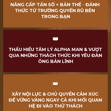
NÂNG CẤP TẦN SỐ + BẢN THỂ
 - 
ĐÁNH 
THỨC TỪ TRƯỜNG QUYẾN RŨ BÊN 
TRONG BẠN
👑
THẤU HIỂU TÂM LÝ ALPHA MAN & VƯỢT 
QUA NHỮNG THÁCH THỨC KHI YÊU ĐÀN 
ÔNG BẢN LĨNH
👑
XÂY NỘI LỰC & CHỦ QUYỀN CẢM XÚC 
ĐỂ VỮNG VÀNG NGAY CẢ KHI MỐI QUAN 
HỆ ĐI VÀO THỬ THÁCH