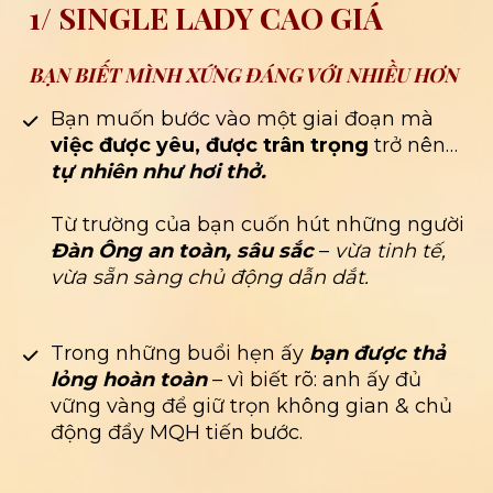
1/ SINGLE LADY CAO GIÁ
BẠN BIẾT MÌNH XỨNG ĐÁNG VỚI NHIỀU HƠN
Bạn muốn bước vào một giai đoạn mà 
việc được yêu, được trân trọng
 trở nên…
tự nhiên như hơi thở.
Từ trường của bạn cuốn hút những người 
Đàn Ông an toàn, sâu sắc
 – 
vừa tinh tế, 
vừa sẵn sàng chủ động dẫn dắt.
Trong những buổi hẹn ấy 
bạn được thả 
lỏng hoàn toàn 
– vì biết rõ: anh ấy đủ 
vững vàng để giữ trọn không gian & chủ 
động đẩy MQH tiến bước.