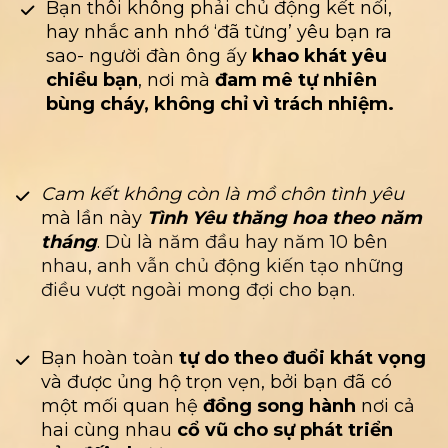
Bạn thôi không phải chủ động kết nối, 
hay nhắc anh nhớ ‘đã từng’ yêu bạn ra 
sao- người đàn ông ấy 
khao khát yêu 
chiều bạn
, nơi mà 
đam mê tự nhiên 
bùng cháy, không chỉ vì trách nhiệm.
Cam kết không còn là mồ chôn tình yêu
mà lần này 
Tình Yêu thăng hoa theo năm 
tháng
. 
Dù là năm đầu hay năm 10 bên 
nhau, anh vẫn chủ động kiến tạo những 
điều vượt ngoài mong đợi cho bạn.
Bạn hoàn toàn
 tự do theo đuổi khát vọng
và được ủng hộ trọn vẹn, bởi bạn đã có 
một mối quan hệ 
đồng song hành
 nơi cả 
hai cùng nhau 
cổ vũ cho sự phát triển 