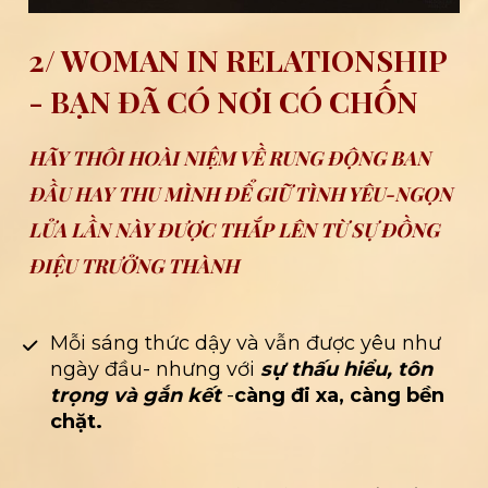
2/ WOMAN IN RELATIONSHIP 
- BẠN ĐÃ CÓ NƠI CÓ CHỐN
HÃY THÔI HOÀI NIỆM VỀ RUNG ĐỘNG BAN 
ĐẦU HAY THU MÌNH ĐỂ GIỮ TÌNH YÊU-NGỌN 
LỬA LẦN NÀY ĐƯỢC THẮP LÊN TỪ SỰ ĐỒNG 
ĐIỆU TRƯỞNG THÀNH
Mỗi sáng thức dậy và vẫn được yêu như 
ngày đầu- nhưng với 
sự thấu hiểu, tôn 
trọng và gắn kết 
-
càng đi xa, càng bền 
chặt.