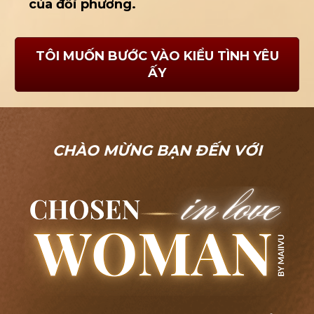
của đối phương.
TÔI MUỐN BƯỚC VÀO KIỂU TÌNH YÊU
ẤY
CHÀO MỪNG BẠN ĐẾN VỚI